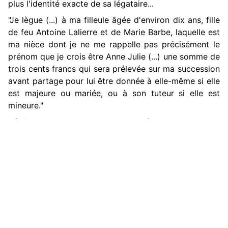
plus l'identité exacte de sa légataire...
"Je lègue (...) à ma filleule âgée d'environ dix ans, fille
de feu Antoine Lalierre et de Marie Barbe, laquelle est
ma nièce dont je ne me rappelle pas précisément le
prénom que je crois être Anne Julie (...) une somme de
trois cents francs qui sera prélevée sur ma succession
avant partage pour lui être donnée à elle-même si elle
est majeure ou mariée, ou à son tuteur si elle est
mineure."
Vérification faite, la jeune fille se prénomme Julie, tout
simplement, et n'a même pas été surnommée Anne en
famille si on en croit le recensement. En revanche, sa
mère ne s'appelait pas Marie Barbe mais Barbe
Plassat...
Heureusement, le notaire a su démêler l'écheveau et
transmettre l'argent promis à l'héritière prévue.
▲
Laquelle Julie, aveugle, ne se mariera jamais et finira
ses jours avec son frère, également atteint de cécité.