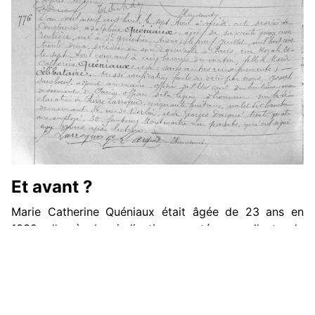
Et avant ?
Marie Catherine Quéniaux était âgée de 23 ans en
1832, d'après les indications portées sur l'acte de
naissance de Constance. Elle serait donc
potentiellement née vers 1809. Grâce aux précieuses
bases de l'état civil du XIXe siècle constituées par
Filae
, nous apprenons que seulement 32 "Catherine
Qu*n*au*" (donc avec toutes les variantes possibles si