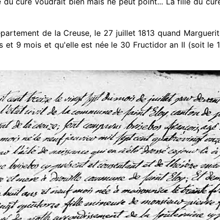
u curé voudrait bien mais ne peut point... La fille du curé, 
partement de la Creuse, le 27 juillet 1813 quand Margueri
 et 9 mois et qu'elle est née le 30 Fructidor an II (soit l