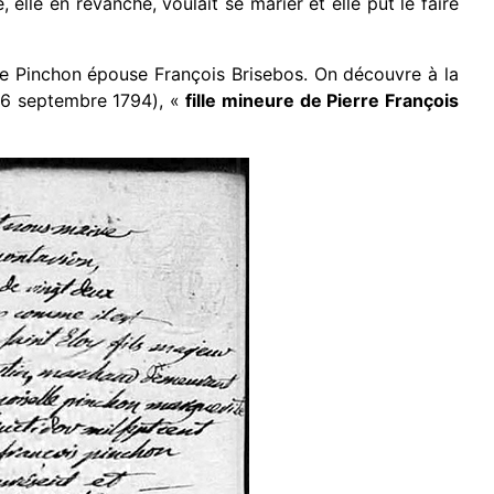
elle en revanche, voulait se marier et elle put le faire
te Pinchon épouse François Brisebos. On découvre à la
e 16 septembre 1794), «
fille mineure de Pierre François