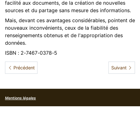
facilité aux documents, de la création de nouvelles
sources et du partage sans mesure des informations.
Mais, devant ces avantages considérables, pointent de
nouveaux inconvénients, ceux de la fiabilité des
renseignements obtenus et de l'appropriation des
données.
ISBN : 2-7467-0378-5
Article précédent : Le Grand livre de la maternité
Article suivan
Précédent
Suivant
Mentions légales