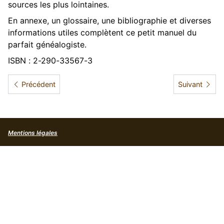
sources les plus lointaines.
En annexe, un glossaire, une bibliographie et diverses
informations utiles complètent ce petit manuel du
parfait généalogiste.
ISBN : 2-290-33567-3
Article précédent : L'ABCdaire de la Généalogie
Article suivan
Précédent
Suivant
Mentions légales