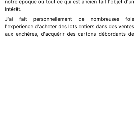
notre époque où tout ce qui est ancien fait l'objet d'un
intérêt.
J'ai fait personnellement de nombreuses fois
l'expérience d'acheter des lots entiers dans des ventes
aux enchères, d'acquérir des cartons débordants de
papiers très anciens sur des brocantes. Et à chaque
fois que j'ai recherché sur les bases de référence,
notamment sur
Geneanet
ou
Filae
, les individus cités
dans ces actes, je n'ai retrouvé au mieux que de
vagues collatéraux. Aucun descendant direct. Le
scénario a toujours été le même et
je n'ai jamais eu la
chance de restituer ces archives aux propriétaires
▲
qui auraient dû en hériter
.
Lueur d'espoir
Néanmoins, pour ces documents dispersés, une lueur
d'espoir existe. Car plus l'acte est ancien, plus la
famille est nombreuse, plus il y a de chances que ces